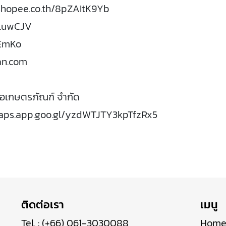
.shopee.co.th/8pZAItK9Yb
.
uwCJV
EmKo
n.
com
โอ
เกษตร
ภัณฑ์
จำกัด
aps.
app.
goo.
gl/
yzdWTJTY3kpTfzRx5
ติดต่อเรา
เมนู
Tel. :
(+66) 061-3030088
Hom