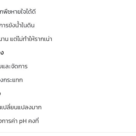
าก
พืช
หายใจ
ได้
ดี
การ
ขัง
น้ำ
ใน
ดิน
นาน
แต่
ไม่
ทำให้
ราก
เน่า
รง
ย
และ
จัดการ
รง
กระแทก
ง
น
เปลี่ยนแปลง
มาก
งการ
ค่า
pH
คงที่