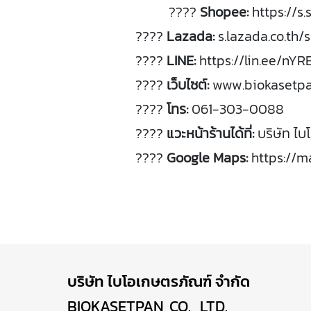
????
Shopee:
https://s
????
Lazada:
s.
lazada.
co.
th/
s
????
LINE:
https://
lin.
ee/
nYR
????
เว็บไซต์:
www.
biokasetpa
????
โทร:
061-
303-
0088
????
แวะ
หน้า
ร้าน
ได้ที่:
บริษัท
ไบ
????️
Google
Maps:
https://
m
บริษัท ไบโอเกษตรภัณฑ์ จำกัด
BIOKASETPAN CO., LTD.