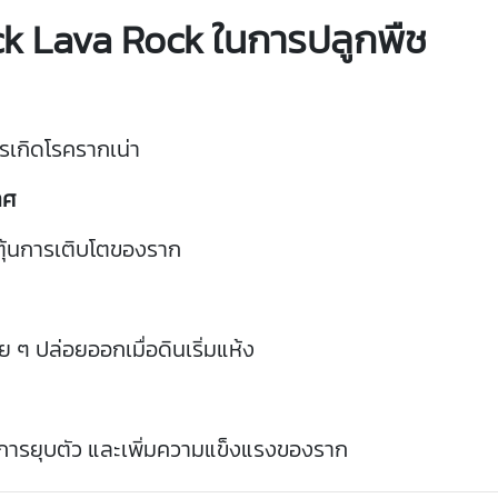
ck
Lava
Rock
ใน
การ
ปลูก
พืช
ร
เกิด
โรค
ราก
เน่า
าศ
ุ้น
การ
เติบโต
ของ
ราก
อย
ๆ
ปล่อย
ออก
เมื่อ
ดิน
เริ่ม
แห้ง
การ
ยุบ
ตัว
และ
เพิ่ม
ความ
แข็ง
แรง
ของ
ราก