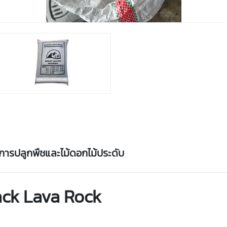
การ
ปลูก
พืช
และ
ไม้
ดอกไม้
ประดับ
ack
Lava
Rock