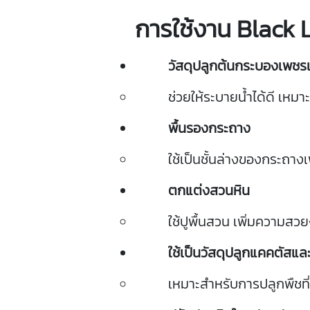
การ
ใช้
งาน
Black
วัสดุ
ปลูก
ต้น
กระบอง
เพชร
ช่วย
ให้
ระบาย
น้ำ
ได้
ดี
เหมาะ
พื้น
รอง
กระถาง
ใช้
เป็น
ชั้น
ล่าง
ของ
กระถาง
เ
ตกแต่ง
สวน
หิน
ใช้
ปู
พื้น
สวน
เพิ่ม
ความ
สวย
ใช้
เป็น
วัสดุ
ปลูก
แค
คตัส
แล
เหมาะ
สำหรับ
การ
ปลูก
พืช
ที่