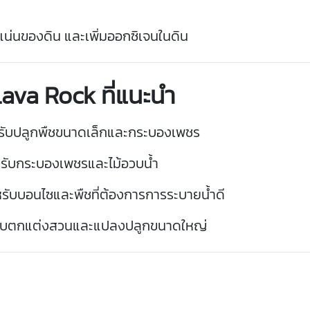
แน่น
ของ
ดิน
และ
เพิ่ม
ออกซิเจน
ใน
ดิน
Lava
Rock
ที่
แนะนำ
รับ
ปลูก
พืช
ขนาด
เล็ก
และ
กระบอง
เพชร
รับ
กระบอง
เพชร
และ
ไม้
อวบ
น้ำ
รับ
บอน
ไซ
และ
พืช
ที่
ต้องการ
การ
ระบาย
น้ำดี
ับ
ตกแต่ง
สวน
และ
แปลง
ปลูก
ขนาด
ใหญ่