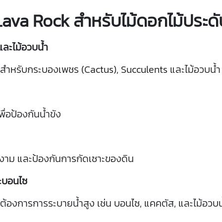
Lava
Rock
สำหรับ
ไม้
ดอกไม้
ประดั
และ
ไม้
อวบ
น้ำ
สำหรับ
กระบอง
เพชร (
Cactus),
Succulents
และ
ไม้
อวบ
น้ำ
พื่อ
ป้องกัน
น้ำ
ขัง
งาม
และ
ป้องกัน
การ
กัด
เซาะ
ของ
ดิน
ะ
บอน
ไซ
ต้องการ
การ
ระบาย
น้ำ
สูง
เช่น
บอน
ไซ,
แค
คตัส,
และ
ไม้
อวบ
น