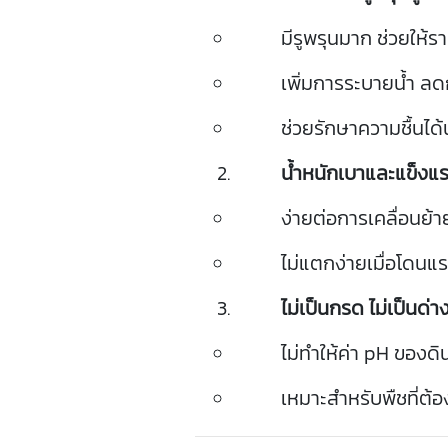
มี
รู
พรุน
มาก
ช่วย
ให้
ร
เพิ่ม
การ
ระบาย
น้ำ
ลด
ช่วย
รักษา
ความชื้น
ได้
น้ำ
หนัก
เบา
และ
แข็ง
แ
ง่าย
ต่อ
การ
เคลื่อน
ย้า
ไม่
แตก
ง่าย
เมื่อ
โดน
แ
ไม่
เป็นก
รด
ไม่
เป็น
ด่า
ไม่
ทำให้
ค่า
pH
ของ
ดิ
เหมาะ
สำหรับ
พืช
ที่
ต้อ