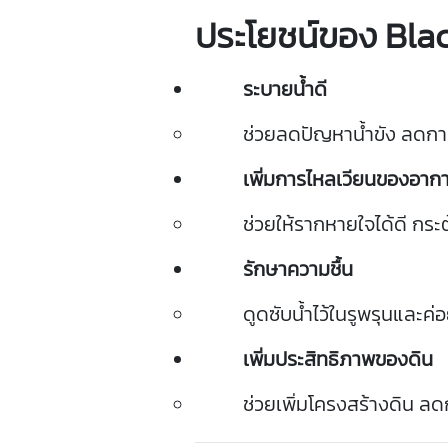
ประโยชน์
ของ
Bla
ระบาย
น้ำดี
ช่วย
ลด
ปัญหา
น้ำ
ขัง
ลด
กา
เพิ่ม
การ
ไหล
เวียน
ของ
อาก
ช่วย
ให้
ราก
หายใจ
ได้
ดี
กระต
รักษา
ความชื้น
ดูด
ซับ
น้ำ
ไว้
ใน
รู
พรุน
และ
ค่
เพิ่ม
ประสิทธิภาพ
ของ
ดิน
ช่วย
เพิ่ม
โครงสร้าง
ดิน
ลด