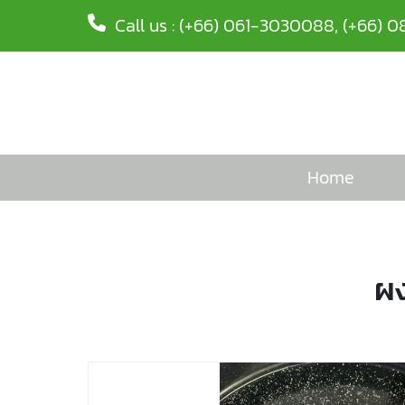
Call us :
(+66) 061-3030088
,
(+66) 0
Home
ผง