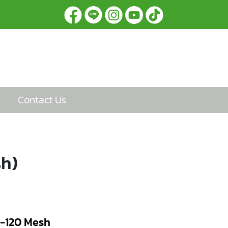
Contact Us
sh)
0-120 Mesh