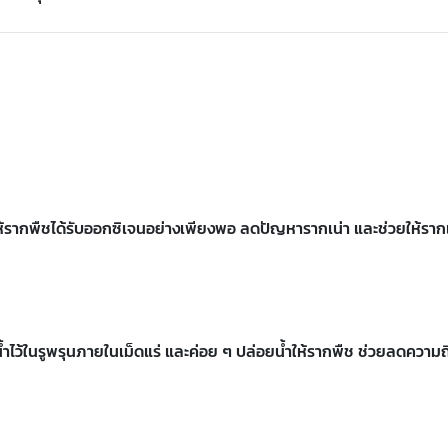
ให้รากพืชได้รับออกซิเจนอย่างเพียงพอ ลดปัญหารากเน่า และช่วยให้รา
้ำไว้ในรูพรุนภายในเม็ดแร่ และค่อย ๆ ปล่อยน้ำให้รากพืช ช่วยลดความถี