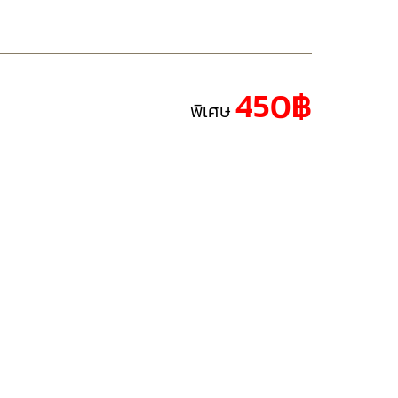
450฿
พิเศษ