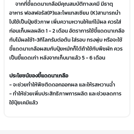
จากที่ขี้แดดนาเกลือมีคุณสมบัติทางเคมี มีธาตุ
อาหาร ฟอสฟอรัส(P)และโพแทสเซียม (K)สามารถนำ
ไปใช้เป็นปุ๋ยชีวภาพ เพิ่มความหวานให้แก่ไม้ผล ควรใส่
ก่อนเก็บผลผลิต 1 - 2 เดือน อัตราการใช้ขี้แดดนาเกลือ
กับไม้ผลใช้1-3กิโลกรัมต่อต้น ใส่รอบ ทรงพุ่ม หรือจะใช้
ขี้แดดนาเกลือผสมกับปุ๋ยหมักก็ได้ถ้าใช้กับพืชผัก ควร
เป็นขี้แดดเก่า หลังจากเก็บมาแล้ว 5 - 6 เดือน
ประโยชน์ของขี้แดดนาเกลือ
- จะช่วยทำให้พืชติดดอกออกผล และให้รสหวานฉํ่า
- ทำให้ช่วยเพิ่มประสิทธิภาพการผลิต และช่วยลดการ
ใช้ปุ๋ยเคมีแล้ว